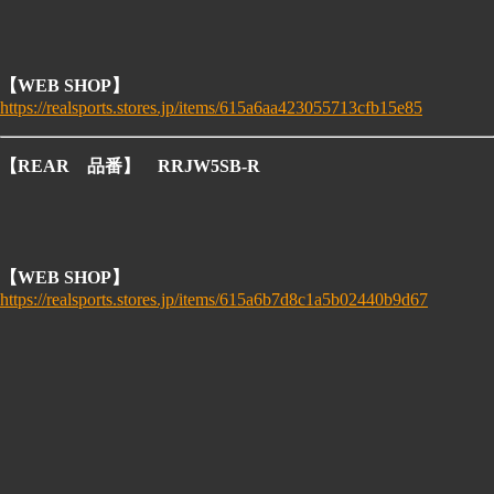
【WEB
SHOP】
https://realsports.stores.jp/items/615a6aa423055713cfb15e85
【REAR
品番
】 RRJW5SB-R
【WEB
SHOP】
https://realsports.stores.jp/items/615a6b7d8c1a5b02440b9d67