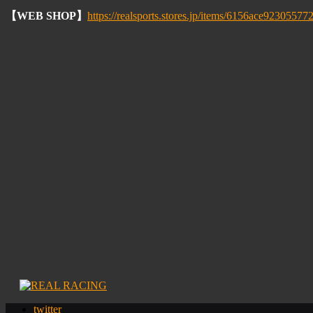
【
WEB SHOP
】
https://realsports.stores.jp/items/6156ace9230557
twitter